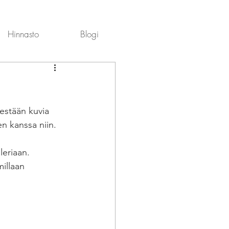
Hinnasto
Blogi
sestään kuvia 
n kanssa niin.
leriaan. 
millaan 