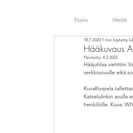
Etusivu
Meistä
18.7.2020
1 min käytetty l
Hääkuvaus A
Päivitetty:
4.2.2022
Hääjuhlaa vietittiin 
verkkosivuille eikä 
KuvaKorpela tallettaa
Katselulinkin avulla a
henkilöille. Kuva: WIX