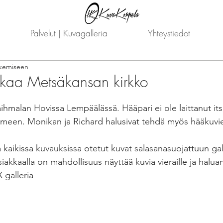
Palvelut | Kuvagalleria
Yhteystiedot
ukemiseen
kaa Metsäkansan kirkko
Vaihmalan Hovissa Lempäälässä. Hääpari ei ole laittanut it
someen. Monikan ja Richard halusivat tehdä myös hääkuvie
 kaikissa kuvauksissa otetut kuvat salasanasuojattuun gal
siakkaalla on mahdollisuus näyttää kuvia vieraille ja halua
 galleria