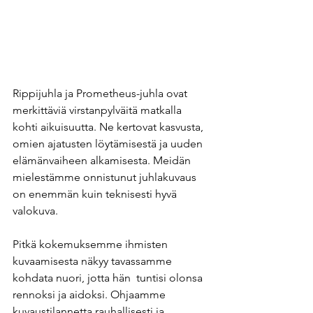
Rippijuhla ja Prometheus-juhla ovat 
merkittäviä virstanpylväitä matkalla 
kohti aikuisuutta. Ne kertovat kasvusta, 
omien ajatusten löytämisestä ja uuden 
elämänvaiheen alkamisesta. Meidän 
mielestämme onnistunut juhlakuvaus 
on enemmän kuin teknisesti hyvä 
valokuva.
Pitkä kokemuksemme ihmisten 
kuvaamisesta näkyy tavassamme 
kohdata nuori, jotta hän  tuntisi olonsa 
rennoksi ja aidoksi. Ohjaamme 
kuvaustilannetta rauhallisesti ja 