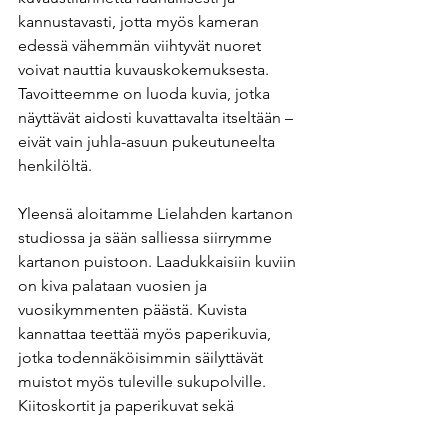
kannustavasti, jotta myös kameran 
edessä vähemmän viihtyvät nuoret 
voivat nauttia kuvauskokemuksesta. 
Tavoitteemme on luoda kuvia, jotka 
näyttävät aidosti kuvattavalta itseltään – 
eivät vain juhla-asuun pukeutuneelta 
henkilöltä.
Yleensä aloitamme Lielahden kartanon 
studiossa ja sään salliessa siirrymme 
kartanon puistoon. Laadukkaisiin kuviin 
on kiva palataan vuosien ja 
vuosikymmenten päästä. Kuvista 
kannattaa teettää myös paperikuvia, 
jotka todennäköisimmin säilyttävät 
muistot myös tuleville sukupolville. 
Kiitoskortit ja paperikuvat sekä 
kuvataulut saa helpoiten meidän 