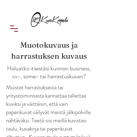
Muotokuvaus ja
harrastuksen kuvaus
Haluatko itsestäsi kunnon business,
cv-, some- tai harrastuskuvan?
Muistot harrastuksesta tai
yritystoiminnasta kannattaa tallettaa
kuviksi ja väittäisin, että vain
paperikuvat säilyvät meistä jälkipolville
nähtäväksi. Teetä siis meillä kuvistasi
taulu, kuvakirja tai paperikuvat
albumiin. Kuvaan myös syntymäpäiviä,