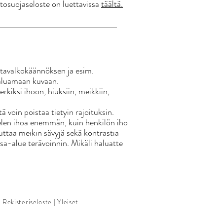
tosuojaseloste on luettavissa
täältä.
stavalkokäännöksen ja esim.
aluamaan kuvaan.
rkiksi ihoon, hiuksiin, meikkiin,
tä voin poistaa tietyin rajoituksin.
elen ihoa enemmän, kuin henkilön iho
uttaa meikin sävyjä sekä kontrastia
 osa-alue terävoinnin. Mikäli haluatte
|
Rekisteriseloste
|
Yleiset