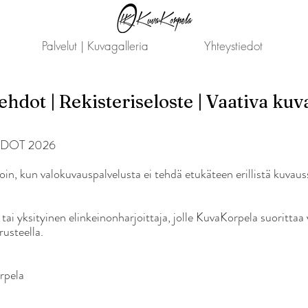
Palvelut | Kuvagalleria
Yhteystiedot
hdot | Rekisteriseloste | Vaativa kuv
DOT 2026
loin, kun valokuvauspalvelusta ei tehdä etukäteen erillistä kuvau
tai yksityinen elinkeinonharjoittaja, jolle KuvaKorpela suorittaa
rusteella.
rpela