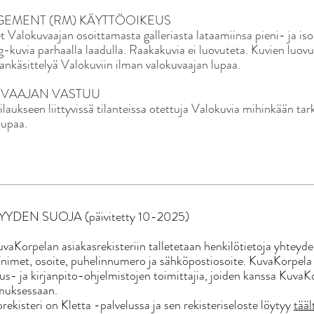
GEMENT (RM) KÄYTTÖOIKEUS
 Valokuvaajan osoittamasta galleriasta lataamiinsa pieni- ja isoko
eg-kuvia parhaalla laadulla. Raakakuvia ei luovuteta. Kuvien luo
ankäsittelyä Valokuviin ilman valokuvaajan lupaa.​
UVAAJAN VASTUU
ilaukseen liittyvissä tilanteissa otettuja Valokuvia mihinkään tar
lupaa.
YDEN SUOJA (päivitetty 10-2025)
vaKorpelan asiakasrekisteriin talletetaan henkilötietoja yhteyde
i/nimet, osoite, puhelinnumero ja sähköpostiosoite. KuvaKorpela 
us- ja kirjanpito-ohjelmistojen toimittajia, joiden kanssa KuvaK
imuksessaan.
rekisteri on Kletta -palvelussa ja sen rekisteriseloste löytyy
tää