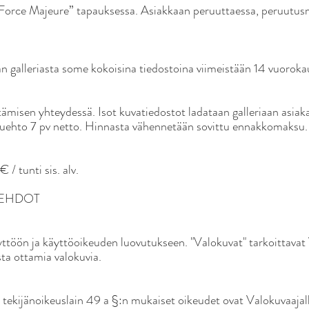
Force Majeure” tapauksessa. Asiakkaan peruuttaessa, peruutusm
n galleriasta some kokoisina tiedostoina viimeistään 14 vuorok
ämisen yhteydessä. Isot kuvatiedostot ladataan galleriaan asiaka
ehto 7 pv netto. Hinnasta vähennetään sovittu ennakkomaksu.
 / tunti sis. alv.
SEHDOT
yttöön ja käyttöoikeuden luovutukseen. "Valokuvat" tarkoittav
ta ottamia valokuvia.
 tekijänoikeuslain 49 a §:n mukaiset oikeudet ovat Valokuvaajall