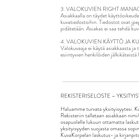
3. VALOKUVIEN RIGHT MANA
Asiakkaalla on täydet käyttöoikeudet
kuvatiedostoihin. Tiedostot ovat jp
pidätetään. Asiakas ei saa tehdä kuv
4.
VALOKUVIEN KÄYTTÖ JA K
Valokuvaaja ei käytä asiakkaasta ja t
esiintyvien henkilöiden jälkikäteistä 
REKISTERISELOSTE – YKSITYISY
Haluamme turvata yksityisyytesi. Ku
Rekisteriin talletaan asiakkaan nim
osapuolelle lukuun ottamatta laskut
yksityisyyden suojasta omassa sop
KuvaKorpelan laskutus- ja kirjanpito