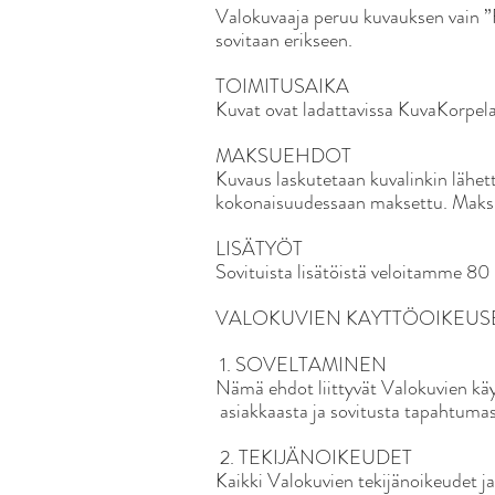
Valokuvaaja peruu kuvauksen vain ”
sovitaan erikseen.
TOIMITUSAIKA
Kuvat ovat ladattavissa KuvaKorpela
MAKSUEHDOT
Kuvaus laskutetaan kuvalinkin lähett
kokonaisuudessaan maksettu. Maksu
LISÄTYÖT
Sovituista lisätöistä veloitamme 80 €
VALOKUVIEN KAYTTÖOIKEU
1. SOVELTAMINEN
Nämä ehdot liittyvät Valokuvien kä
asiakkaasta ja sovitusta tapahtumas
2. TEKIJÄNOIKEUDET
Kaikki Valokuvien tekijänoikeudet ja