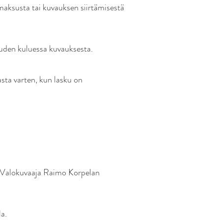
aksusta tai kuvauksen siirtämisestä
auden kuluessa kuvauksesta.
sta varten, kun lasku on
at Valokuvaaja Raimo Korpelan
a.