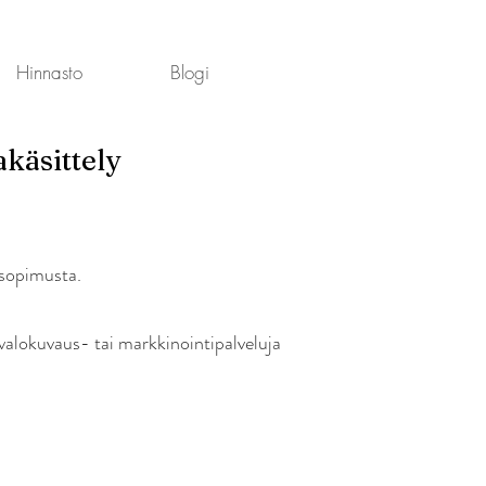
Hinnasto
Blogi
akäsittely
ssopimusta.
 valokuvaus- tai markkinointipalveluja