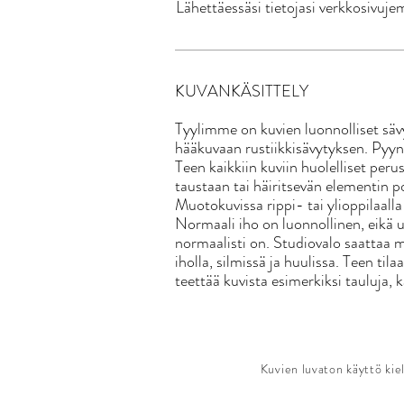
Lähettäessäsi tietojasi verkkosivu
KUVANKÄSITTELY
Tyylimme on kuvien luonnolliset säv
hääkuvaan rustiikkisävytyksen. Pyy
Teen kaikkiin kuviin huolelliset per
taustaan tai häiritsevän elementin p
Muotokuvissa rippi- tai ylioppilaalla 
Normaali iho on luonnollinen, eikä
normaalisti on. Studiovalo saattaa m
iholla, silmissä ja huulissa. Teen ti
teettää kuvista esimerkiksi tauluja, 
Kuvien luvaton käyttö ki