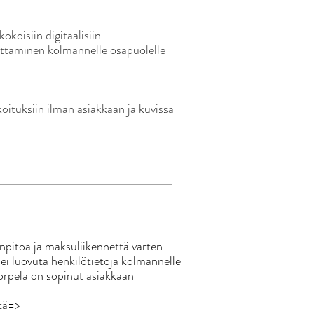
koisiin digitaalisiin
vuttaminen kolmannelle osapuolelle
koituksiin ilman asiakkaan ja kuvissa
npitoa ja maksuliikennettä varten.
ei luovuta henkilötietoja kolmannelle
orpela on sopinut asiakkaan
ltä=>