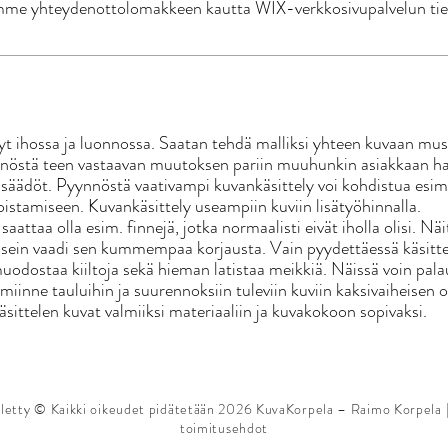
jemme yhteydenottolomakkeen kautta WIX-verkkosivupalvelun tie
yt ihossa ja luonnossa. Saatan tehdä malliksi yhteen kuvaan mu
nnöstä teen vastaavan muutoksen pariin muuhunkin asiakkaan h
ussäädöt. Pyynnöstä vaativampi kuvankäsittely voi kohdistua esime
oistamiseen. Kuvankäsittely useampiin kuviin lisätyöhinnalla.
saattaa olla esim. finnejä, jotka normaalisti eivät iholla olisi. Näi
 usein vaadi sen kummempaa korjausta. Vain pyydettäessä käsitt
uodostaa kiiltoja sekä hieman latistaa meikkiä. Näissä voin pala
laamiinne tauluihin ja suurennoksiin tuleviin kuviin kaksivaiheisen
käsittelen kuvat valmiiksi materiaaliin ja kuvakokoon sopivaksi.
elletty © Kaikki oikeudet pidätetään 2026 KuvaKorpela – Raimo Korpela 
toimitusehdot