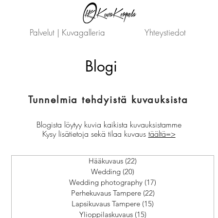
Palvelut | Kuvagalleria
Yhteystiedot
Blogi
Tunnelmia tehdyistä kuvauksista
Blogista löytyy kuvia kaikista kuvauksistamme
Kysy lisätietoja sekä tilaa kuvaus
täältä=>
Hääkuvaus
(22)
22 päivitystä
Wedding
(20)
20 päivitystä
Wedding photography
(17)
17 päivitystä
Perhekuvaus Tampere
(22)
22 päivitystä
Lapsikuvaus Tampere
(15)
15 päivitystä
Ylioppilaskuvaus
(15)
15 päivitystä