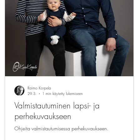
Raimo Korpela
29.3.
1 min käytetty lukemiseen
Valmistautuminen lapsi- ja
perhekuvaukseen
Ohjeita valmistautumisessa perhekuvaukseen.