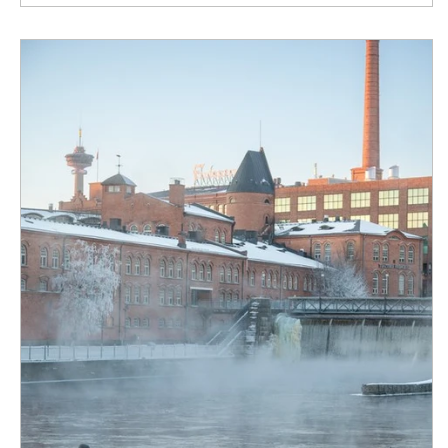
tuntisi olonsa rennoksi ja aidoksi. Ohjaamme kuvaustilannet
rauhallisesti ja kannustavasti, jotta myös kameran edessä
vähemmän viih