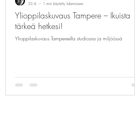
ta
23.4.
1 min käytetty lukemiseen
Ylioppilaskuvaus Tampere – Ikuista
tärkeä hetkesi!
Ylioppilaskuvaus Tampereella studiossa ja miljöössä