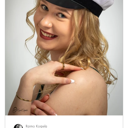
ä
.
Raimo Korpela