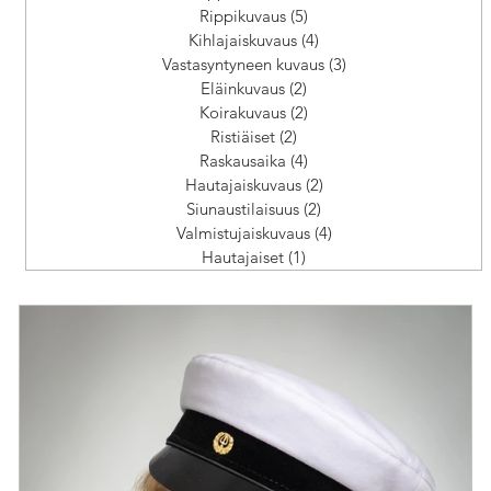
Rippikuvaus
(5)
5 päivitystä
Kihlajaiskuvaus
(4)
4 päivitystä
Vastasyntyneen kuvaus
(3)
3 päivitystä
Eläinkuvaus
(2)
2 päivitystä
Koirakuvaus
(2)
2 päivitystä
Ristiäiset
(2)
2 päivitystä
Raskausaika
(4)
4 päivitystä
Hautajaiskuvaus
(2)
2 päivitystä
Siunaustilaisuus
(2)
2 päivitystä
Valmistujaiskuvaus
(4)
4 päivitystä
Hautajaiset
(1)
1 päivitys