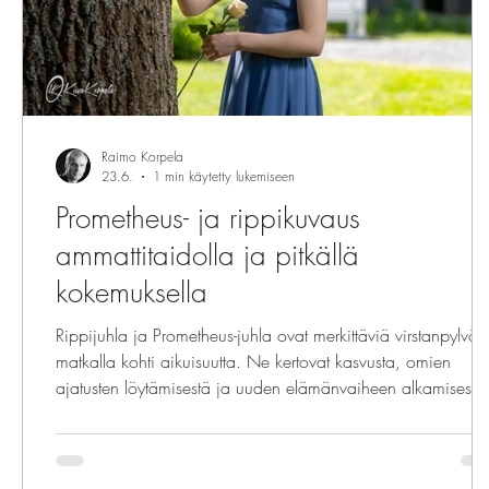
Raimo Korpela
23.6.
1 min käytetty lukemiseen
Prometheus- ja rippikuvaus
ammattitaidolla ja pitkällä
kokemuksella
Rippijuhla ja Prometheus-juhla ovat merkittäviä virstanpylväit
matkalla kohti aikuisuutta. Ne kertovat kasvusta, omien
ajatusten löytämisestä ja uuden elämänvaiheen alkamisesta
Meidän mielestämme onnistunut juhlakuvaus on enemmän
kuin teknisesti hyvä valokuva. Pitkä kokemuksemme ihmisten
kuvaamisesta näkyy tavassamme kohdata nuori, jotta hän