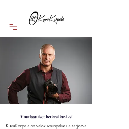
Valokuvaaja Raimo Korpela
Ainutlaatuiset hetkesi kuviksi
KuvaKorpela on valokuvauspalvelua tarjoava