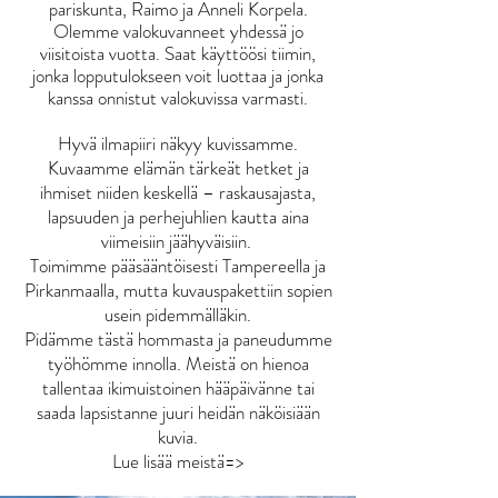
pariskunta, Raimo ja Anneli Korpela.
Olemme valokuvanneet yhdessä jo
viisitoista vuotta. Saat käyttöösi tiimin,
jonka lopputulokseen voit luottaa ja jonka
kanssa onnistut valokuvissa varmasti.
Hyvä ilmapiiri näkyy kuvissamme.
Kuvaamme elämän tärkeät hetket ja
ihmiset niiden keskellä – raskausajasta,
lapsuuden ja perhejuhlien kautta aina
viimeisiin jäähyväisiin.
Toimimme pääsääntöisesti Tampereella ja
Pirkanmaalla, mutta kuvauspakettiin sopien
usein pidemmälläkin.
Pidämme tästä hommasta ja paneudumme
työhömme innolla. Meistä on hienoa
tallentaa ikimuistoinen hääpäivänne tai
saada lapsistanne juuri heidän näköisiään
kuvia.
Lue lisää meistä=>