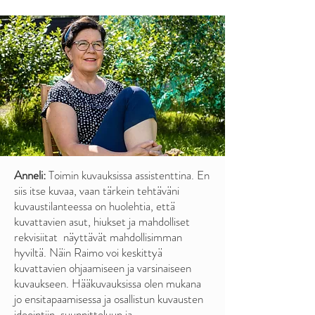
Anneli:
Toimin kuvauksissa assistenttina. En
siis itse kuvaa, vaan tärkein tehtäväni
kuvaustilanteessa on huolehtia, että
kuvattavien asut, hiukset ja mahdolliset
rekvisiitat näyttävät mahdollisimman
hyviltä. Näin Raimo voi keskittyä
kuvattavien ohjaamiseen ja varsinaiseen
kuvaukseen. Hääkuvauksissa olen mukana
jo ensitapaamisessa ja osallistun kuvausten
ideointiin, suunnitteluun ja