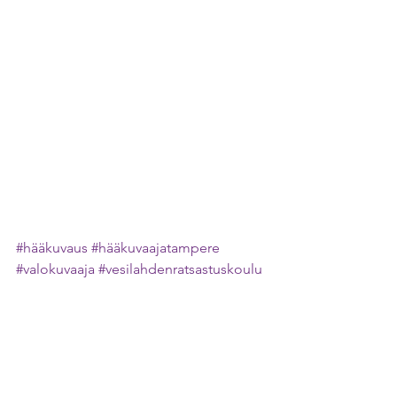
#hääkuvaus
#hääkuvaajatampere
#valokuvaaja
#vesilahdenratsastuskoulu