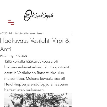
6.7.2019
1 min käytetty lukemiseen
Hääkuvaus Vesilahti Virpi &
Antti
Päivitetty:
7.5.2024
Tällä kerralla hääkuvauksessa oli 
hieman erilaiset rekvisiitat. Hääpotretit 
otettiin Vesilahden Ratsastuskoulun 
maisemissa. Mukana kuvauksissa oli 
Heidi-heppa ja enduropyörä hääparin 
harrastusten mukaisesti.