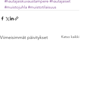
#hautajaiskuvaustampere
#hautajaiset
#muistojuhla
#muistotilaisuus
Katso kaikki
Viimeisimmät päivitykset