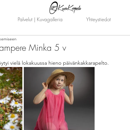
Palvelut | Kuvagalleria
Yhteystiedot
ukemiseen
Tampere Minka 5 v
öytyi vielä lokakuussa hieno päivänkakkarapelto.