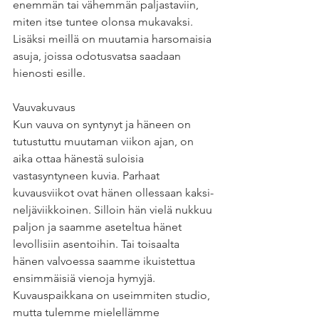
enemmän tai vähemmän paljastaviin, 
miten itse tuntee olonsa mukavaksi. 
Lisäksi meillä on muutamia harsomaisia 
asuja, joissa odotusvatsa saadaan 
hienosti esille. 
Vauvakuvaus
Kun vauva on syntynyt ja häneen on 
tutustuttu muutaman viikon ajan, on 
aika ottaa hänestä suloisia 
vastasyntyneen kuvia. Parhaat  
kuvausviikot ovat hänen ollessaan kaksi-
neljäviikkoinen. Silloin hän vielä nukkuu 
paljon ja saamme aseteltua hänet 
levollisiin asentoihin. Tai toisaalta 
hänen valvoessa saamme ikuistettua 
ensimmäisiä vienoja hymyjä. 
Kuvauspaikkana on useimmiten studio, 
mutta tulemme mielellämme 