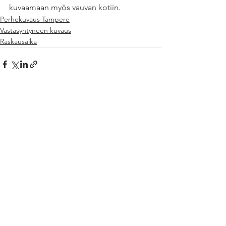
kuvaamaan myös vauvan kotiin.
Perhekuvaus Tampere
Vastasyntyneen kuvaus
Raskausaika
Katso kaikki
Viimeisimmät päivitykset