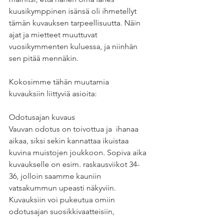
kuusikymppinen isänsä oli ihmetellyt 
tämän kuvauksen tarpeellisuutta. Näin 
ajat ja mietteet muuttuvat 
vuosikymmenten kuluessa, ja niinhän 
sen pitää mennäkin.
Kokosimme tähän muutamia 
kuvauksiin liittyviä asioita:
Odotusajan kuvaus
Vauvan odotus on toivottua ja  ihanaa 
aikaa, siksi sekin kannattaa ikuistaa 
kuvina muistojen joukkoon. Sopiva aika 
kuvaukselle on esim. raskausviikot 34-
36, jolloin saamme kauniin 
vatsakummun upeasti näkyviin. 
Kuvauksiin voi pukeutua omiin 
odotusajan suosikkivaatteisiin, 