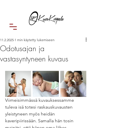
11.2.2025
1 min käytetty lukemiseen
Odotusajan ja
vastasyntyneen kuvaus
Viimeisimmässä kuvauksessamme 
tuleva isä totesi raskauskuvausten 
yleistyneen myös heidän 
kaveripiirissään. Samalla hän tosin 
mainitsi, että hänen oma lähes 