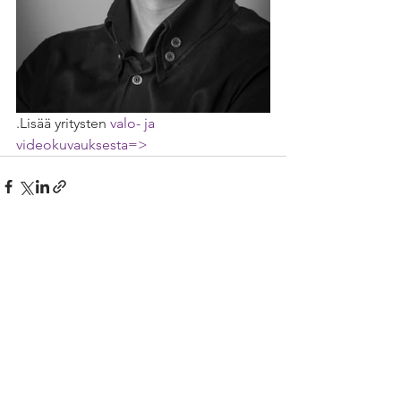
.Lisää yritysten 
valo- ja 
videokuvauksesta=>
Katso kaikki
Viimeisimmät päivitykset