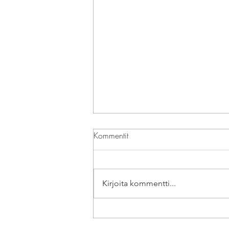
Kommentit
Kirjoita kommentti...
Paljon onnistuneita kuvia
kuvattavien ohjaamisella