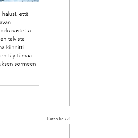
halusi, että 
avan 
akkasastetta. 
n talvista 
 kiinnitti 
den täyttämää 
rmuksen sormeen 
Katso kaikki