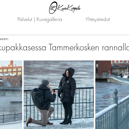
Palvelut | Kuvagalleria
Yhteystiedot
iseen
kupakkasessa Tammerkosken rannall