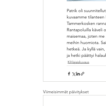
Patrik oli suunnitell
kuvaamme tilanteen 
Tammerkosken rannan, 
Rantapoluilla käveli
maisemaa, joten me s
meihin huomiota. Sai
hetkeä. Ja kyllä vai
ja hetki päättyi halau
Kihlajaiskuvaus
Viimeisimmät päivitykset