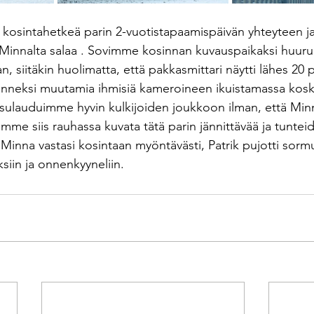
ut kosintahetkeä parin 2-vuotistapaamispäivän yhteyteen ja 
Minnalta salaa . Sovimme kosinnan kuvauspaikaksi huuru
siitäkin huolimatta, että pakkasmittari näytti lähes 20 p
 onneksi muutamia ihmisiä kameroineen ikuistamassa koske
ulauduimme hyvin kulkijoiden joukkoon ilman, että Minna
mme siis rauhassa kuvata tätä parin jännittävää ja tuntei
n, Minna vastasi kosintaan myöntävästi, Patrik pujotti so
ksiin ja onnenkyyneliin.